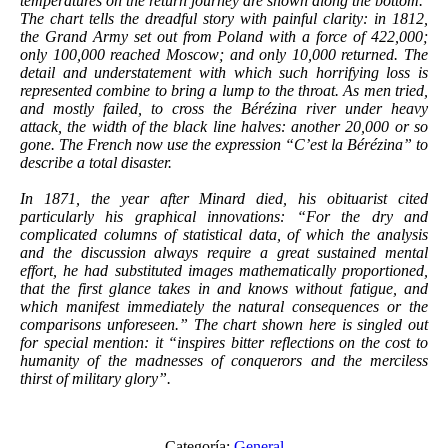
temperatures on the return journey are shown along the bottom.
The chart tells the dreadful story with painful clarity: in 1812,
the Grand Army set out from Poland with a force of 422,000;
only 100,000 reached Moscow; and only 10,000 returned. The
detail and understatement with which such horrifying loss is
represented combine to bring a lump to the throat. As men tried,
and mostly failed, to cross the Bérézina river under heavy
attack, the width of the black line halves: another 20,000 or so
gone. The French now use the expression “C’est la Bérézina” to
describe a total disaster.
In 1871, the year after Minard died, his obituarist cited
particularly his graphical innovations: “For the dry and
complicated columns of statistical data, of which the analysis
and the discussion always require a great sustained mental
effort, he had substituted images mathematically proportioned,
that the first glance takes in and knows without fatigue, and
which manifest immediately the natural consequences or the
comparisons unforeseen.” The chart shown here is singled out
for special mention: it “inspires bitter reflections on the cost to
humanity of the madnesses of conquerors and the merciless
thirst of military glory”.
Categoría:
General