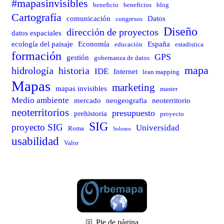
#mapasinvisibles
beneficio
beneficios
blog
Cartografía
comunicación
Datos
congresos
Diseño
dirección de proyectos
datos espaciales
ecología del paisaje
Economía
España
educación
estadistica
formación
GPS
gestión
gobernanza de datos
mapa
hidrología
historia
IDE
Internet
lean mapping
Mapas
marketing
mapas invisibles
master
Medio ambiente
mercado
neogeografia
neoterritorio
neoterritorios
presupuesto
prehistoria
proyecto
SIG
proyecto SIG
Universidad
Roma
Solomo
usabilidad
Valor
Pie de página