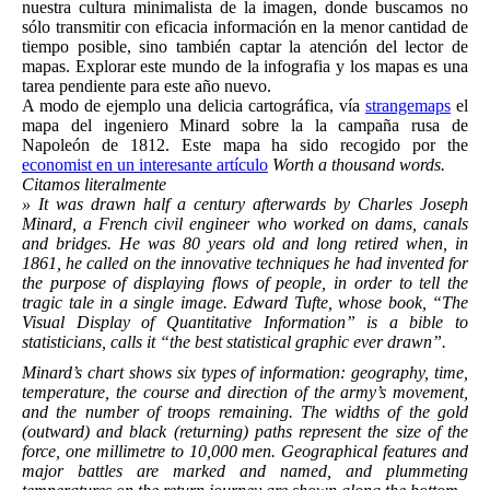
nuestra cultura minimalista de la imagen, donde buscamos no
sólo transmitir con eficacia información en la menor cantidad de
tiempo posible, sino también captar la atención del lector de
mapas. Explorar este mundo de la infografia y los mapas es una
tarea pendiente para este año nuevo.
A modo de ejemplo una delicia cartográfica, vía
strangemaps
el
mapa del ingeniero Minard sobre la la campaña rusa de
Napoleón de 1812. Este mapa ha sido recogido por the
economist en un interesante artículo
Worth a thousand words.
Citamos literalmente
» It was drawn half a century afterwards by Charles Joseph
Minard, a French civil engineer who worked on dams, canals
and bridges. He was 80 years old and long retired when, in
1861, he called on the innovative techniques he had invented for
the purpose of displaying flows of people, in order to tell the
tragic tale in a single image. Edward Tufte, whose book, “The
Visual Display of Quantitative Information” is a bible to
statisticians, calls it “the best statistical graphic ever drawn”.
Minard’s chart shows six types of information: geography, time,
temperature, the course and direction of the army’s movement,
and the number of troops remaining. The widths of the gold
(outward) and black (returning) paths represent the size of the
force, one millimetre to 10,000 men. Geographical features and
major battles are marked and named, and plummeting